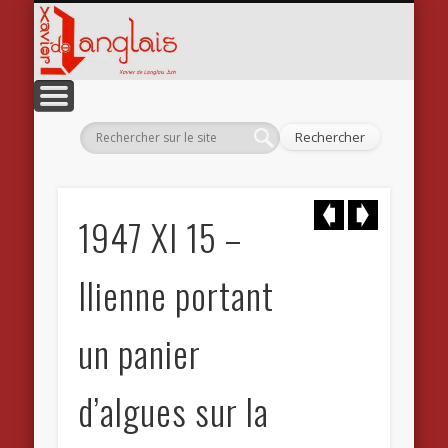
Xavier
CATALOGUE RAISONNÉ
L’ILLUSTRATEUR
LE TECHNICIEN
LE PEINTRE
L’ÉCRIVAIN
BOUTIQUE
L’ARTISTE
CONTACT
ACCUEIL
1947 XI 15 –
Ilienne portant
un panier
d’algues sur la