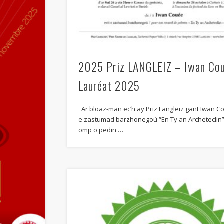
2025 Priz LANGLEIZ – Iwan Co
Lauréat 2025
Ar bloaz-mañ ec’h ay Priz Langleiz gant Iwan C
e zastumad barzhonegoù “En Ty an Archeteclin
omp o pediñ …