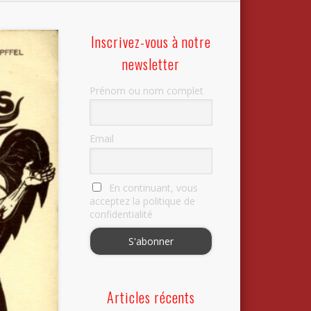
Inscrivez-vous à notre
newsletter
Prénom ou nom complet
Email
En continuant, vous
acceptez la politique de
confidentialité
Articles récents