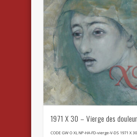
1971 X 30 – Vierge des douleu
CODE GW O XL NP-HA-FD-vierge-V-DS 1971 X 3