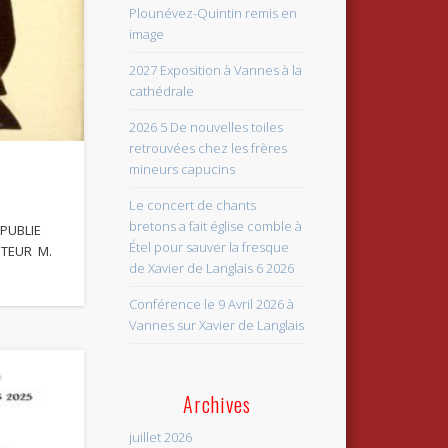
Plounévez-Quintin remis en
image
2027 Exposition à Vannes à la
cathédrale
2026 5 De nouvelles toiles
retrouvées chez les frères
mineurs capucins
Le concert de chants
bretons a fait église comble à
) PUBLIE
Étel pour sauver la fresque
UTEUR M.
de Xavier de Langlais 6 2026
Conférence le 9 Avril 2026 à
Vannes sur Xavier de Langlais
Archives
juillet 2026