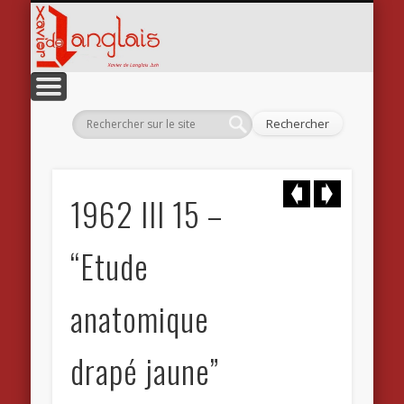
Xavier
CATALOGUE RAISONNÉ
L’ILLUSTRATEUR
LE TECHNICIEN
LE PEINTRE
L’ÉCRIVAIN
BOUTIQUE
L’ARTISTE
CONTACT
ACCUEIL
1962 III 15 –
“Etude
anatomique
drapé jaune”