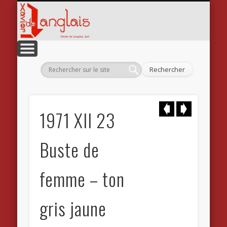
Xavier
CATALOGUE RAISONNÉ
L’ILLUSTRATEUR
LE TECHNICIEN
LE PEINTRE
L’ÉCRIVAIN
BOUTIQUE
L’ARTISTE
CONTACT
ACCUEIL
1971 XII 23
Buste de
femme – ton
gris jaune