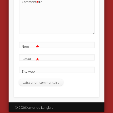
*
Commentaire
*
Nom
*
E-mail
Site web
© 2026 Xavier de Langlais