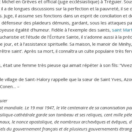
Michel en Grèves et official (juge ecclésiastique) à Tréguier. Sou
 il a de longues discussions sur la perfection et la pauvreté, il se 
Juge, il assume ses fonctions dans un esprit de conciliation et d
 le défenseur des plaideurs démunis, gardant, sous les attaques pa
oyeuse égalité d’humeur. Fidèle à l’exemple des saints,
saint Mart
charistie et l’étude de l’Écriture Sainte, il s’adonne aussi à la préd
our, et à l’assistance spirituelle. Sa maison, le manoir de Minihy
rêtre saint’. Après sa mort, il connaîtra un culte populaire très fe
 était une femme très pieuse qui aimait répéter à son fils: “Vivez
 le village de Saint-Halory rappelle que la sœur de Saint Yves, Az
s Conen… –
guier
t mondiale. Le 19 mai 1947, le VIe centenaire de sa canonisation p
basilique-cathédrale garde son tombeau et ses reliques, cent mille pèle
dinaux, le nonce apostolique, de nombreux archevêques et évêques, d
iciels du gouvernement français et de plusieurs gouvernements étrange