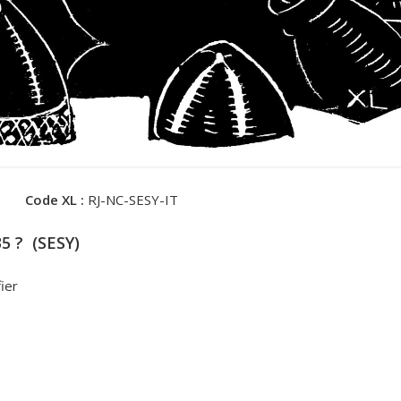
Code XL :
RJ-NC-SESY-IT
35 ? (SESY)
fier