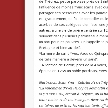
de Trédrez, petite paroisse près de Saint 
l’influence de moines franciscains avec qui
partager ses ressources avec les pauvres. 
et, gratuitement, se fait le conseiller ou
acerbes de ses collègues d’en face, une j
autres, à une vie de prière centrée sur l’Eu
souvent dans plusieurs paroisses le même j
un abri pour les pauvres. On l’appelle ‘le p
Bretagne et bien au-delà.
*La mère de saint Yves, Azou du Quinquis,
de telle manière à devenir un saint”.
…A l’entrée de Pordic, près de la 4 voies,
épousa en 1285 un noble pordicais, Yve
Illustration: Saint Yves – Cathédrale de Tré
“La renommée d’Yves Hélory de Kermartin es
VI (19 mai 1347) attirait à Tréguier, où la 
toute nation et de toute langue’, deux car
centaines de prêtres, les représentants off