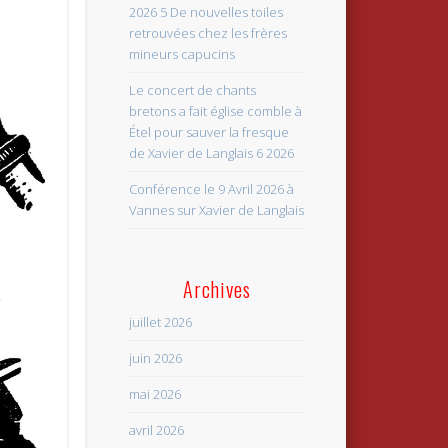
2026 5 De nouvelles toiles
retrouvées chez les frères
mineurs capucins
Le concert de chants
bretons a fait église comble à
Étel pour sauver la fresque
de Xavier de Langlais 6 2026
Conférence le 9 Avril 2026 à
Vannes sur Xavier de Langlais
Archives
juillet 2026
juin 2026
mai 2026
avril 2026