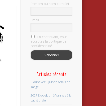
Prénom ou nom complet
Email
En continuant, vous
acceptez la politique de
confidentialité
Articles récents
Plounévez-Quintin remis en
image
2027 Exposition à Vannes à la
cathédrale